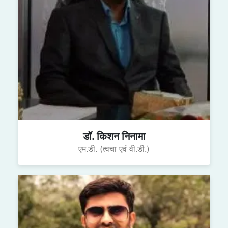
डॉ. किशन निनामा
एम.डी. (त्वचा एवं वी.डी.)