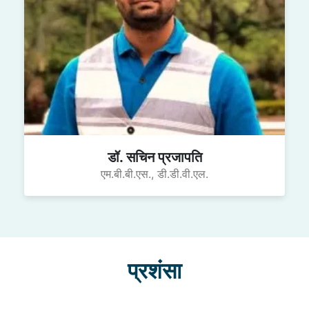
डॉ. सचिन प्रजापति
एम.बी.बी.एस., डी.डी.वी.एल.
प्रशंसा