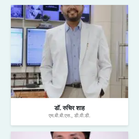
डॉ. रुचिर शाह
एम.बी.बी.एस., डी.वी.डी.