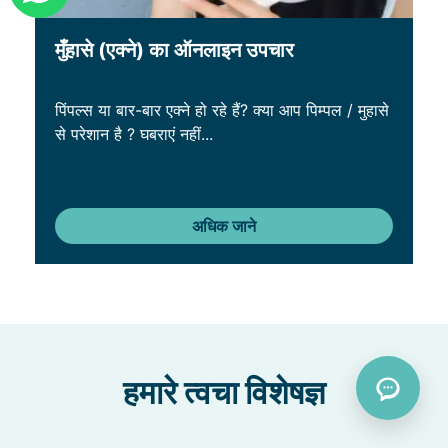
मुँहासे (एक्ने) का ऑनलाइन उपचार
पिंपल्स या बार-बार एक्ने हो रहे हैं? क्या आप पिम्पल / मुहासे
से परेशान है ? घबराएं नहीं...
अधिक जाने
हमारे त्वचा विशेषज्ञ