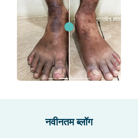
नवीनतम ब्लॉग