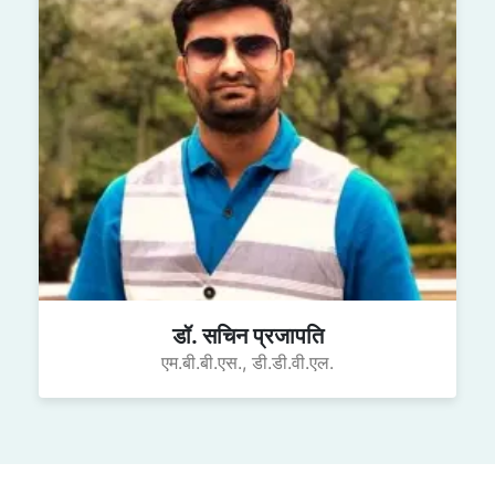
डॉ. सचिन प्रजापति
एम.बी.बी.एस., डी.डी.वी.एल.