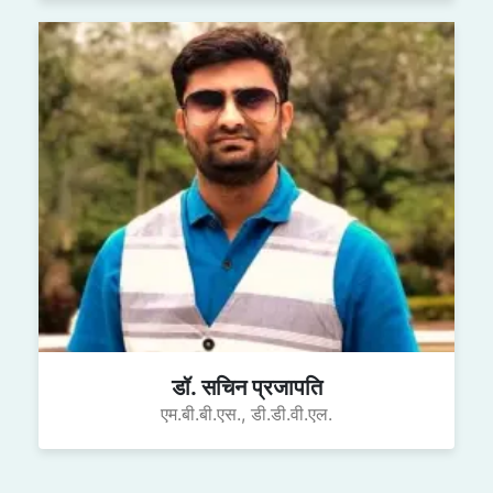
डॉ. सचिन प्रजापति
एम.बी.बी.एस., डी.डी.वी.एल.