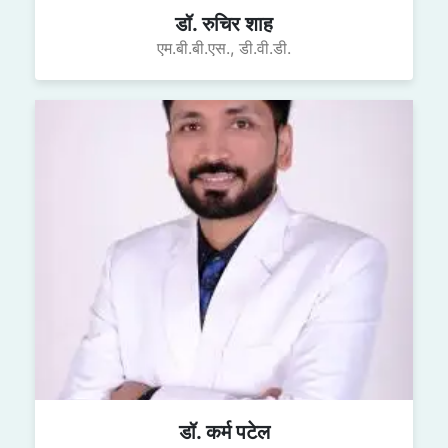
डॉ. रुचिर शाह
एम.बी.बी.एस., डी.वी.डी.
डॉ. कर्म पटेल