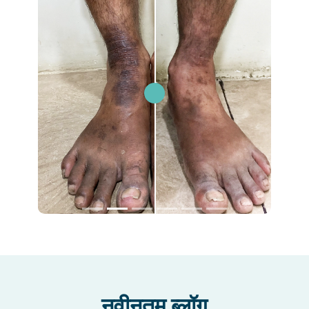
नवीनतम ब्लॉग