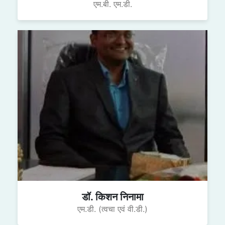
एम.बी. एम.डी.
डॉ. किशन निनामा
एम.डी. (त्वचा एवं वी.डी.)