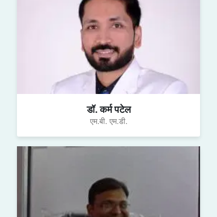
डॉ. कर्म पटेल
एम.बी. एम.डी.