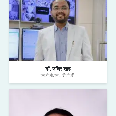
डॉ. रुचिर शाह
एम.बी.बी.एस., डी.वी.डी.